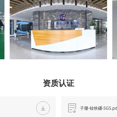
>
资质认证
子珊-钕铁硼-SGS.pd