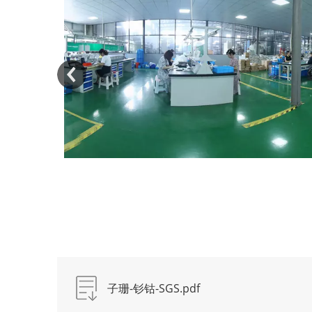
子珊-钐钴-SGS.pdf