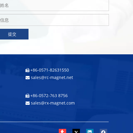
提交
+86-0571-82631550

sales@rc-magnet.net

+86-0572-763 8756

sales@rx-magnet.com
