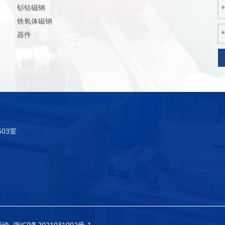
钐钴磁钢
铁氧体磁钢
器件
03室
领动
浙ICP备2021031002号-1