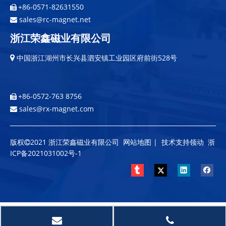
+86-0571-82631550

sales@rc-magnet.net

浙江荣鑫磁业有限公司
中国浙江湖州市长兴县泗安镇工业园区府前街528号

+86-0572-763 8756

sales@rx-magnet.com

版权
2021 浙江荣鑫磁业有限公司
网站地图
| 技术支持
领动
浙

ICP备2021031002号-1